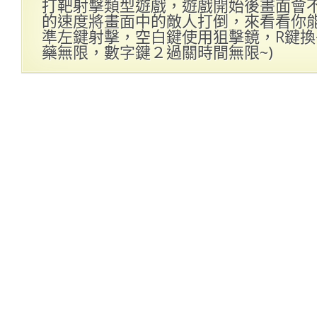
打靶射擊類型遊戲，遊戲開始後畫面會
的速度將畫面中的敵人打倒，來看看你能打
準左鍵射擊，空白鍵使用狙擊鏡，R鍵換子
藥無限，數字鍵２過關時間無限~)