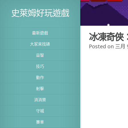
史萊姆好玩遊戲
最新遊戲
冰凍奇俠
大家來找碴
Posted on 三月 9
益智
技巧
動作
射擊
消消樂
守城
賽車