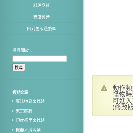
料理烹飪
商店經營
回到舊版遊戲區
搜尋關於：
動作類
怪物時
近期文章
可進入
魔法道具來找碴
(修改
東京麻將
印度德里來找碴
機器人消消樂