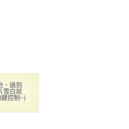
地，過到
片雪白就
鍵控制~)