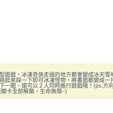
型遊戲，冰凍奇俠走過的地方都會變成冰天雪
跳起來踩一下即可冰凍怪物，將畫面都變成一
下一關，還可以２人同時進行遊戲哦！(ps.方向
版關卡全部解鎖，生命無限~)