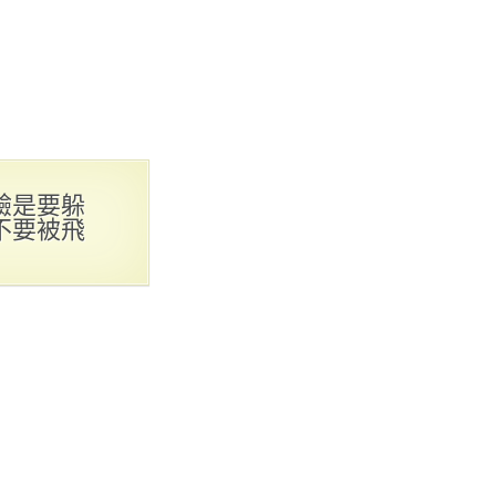
驗是要躲
不要被飛