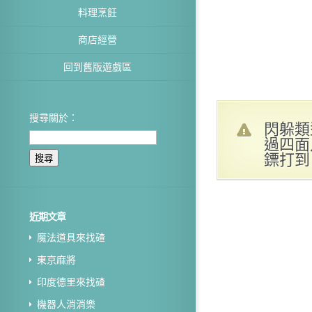
料理烹飪
商店經營
回到舊版遊戲區
搜尋關於：
閃躲類
過四面
鏢打到
近期文章
魔法道具來找碴
東京麻將
印度德里來找碴
機器人消消樂