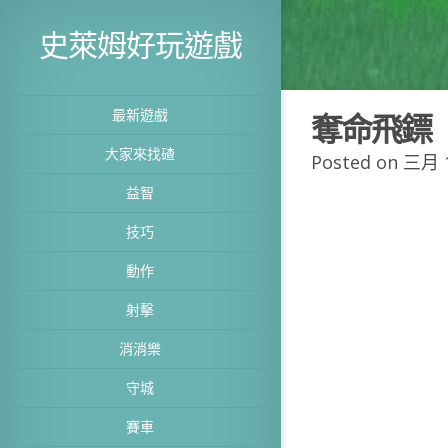
史萊姆好玩遊戲
最新遊戲
奪命飛鏢
大家來找碴
Posted on 三月 1
益智
技巧
動作
射擊
消消樂
守城
賽車