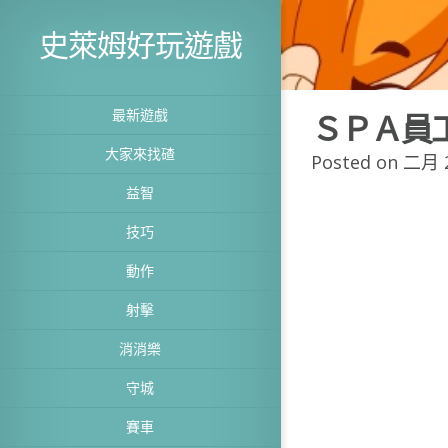
史萊姆好玩遊戲
最新遊戲
ＳＰＡ員
大家來找碴
Posted on 二月 2
益智
技巧
動作
射擊
消消樂
守城
賽車