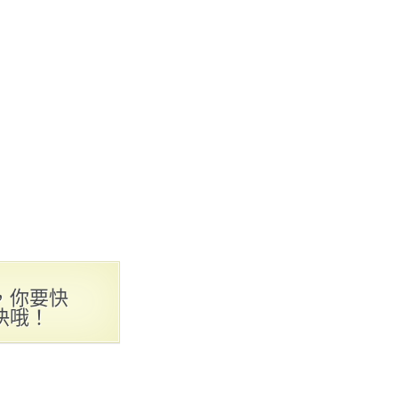
，你要快
快哦！