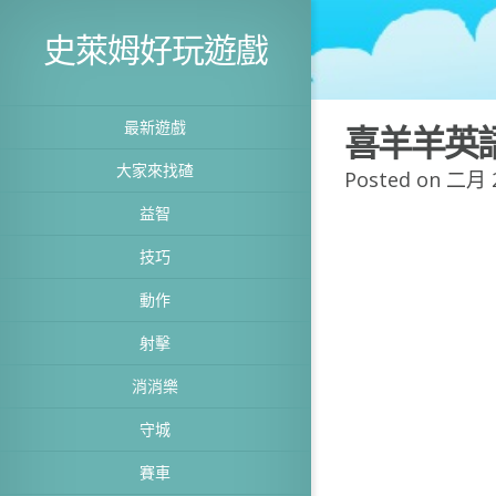
史萊姆好玩遊戲
最新遊戲
喜羊羊英
大家來找碴
Posted on 二月 2
益智
技巧
動作
射擊
消消樂
守城
賽車