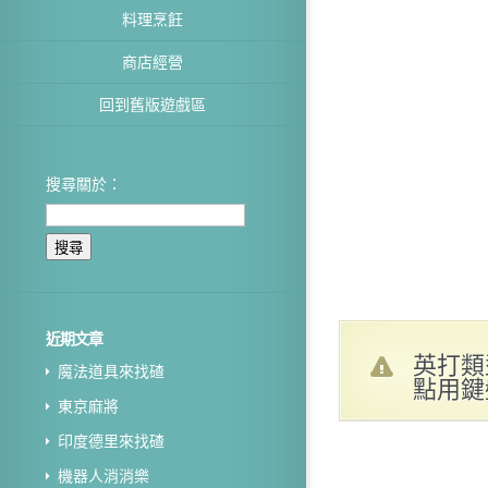
料理烹飪
商店經營
回到舊版遊戲區
搜尋關於：
近期文章
英打類
魔法道具來找碴
點用鍵
東京麻將
印度德里來找碴
機器人消消樂