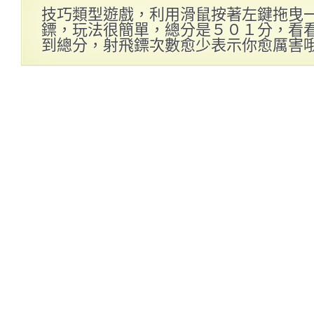
技巧類型遊戲，利用滑鼠按著左鍵拖曳
鏢，玩法很簡單，總分是５０１分，看
到總分，射飛鏢次數愈少表示你愈厲害