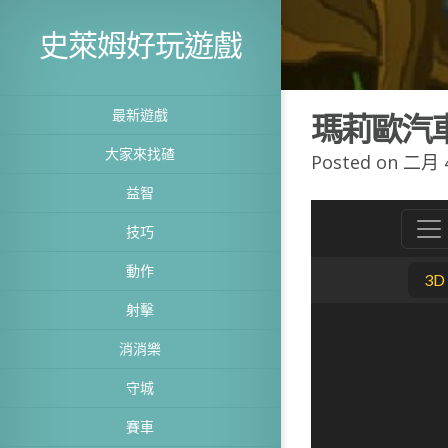
史萊姆好玩遊戲
最新遊戲
瑪莉歐汽
大家來找碴
Posted on 二月 4
益智
技巧
動作
射擊
消消樂
守城
賽車