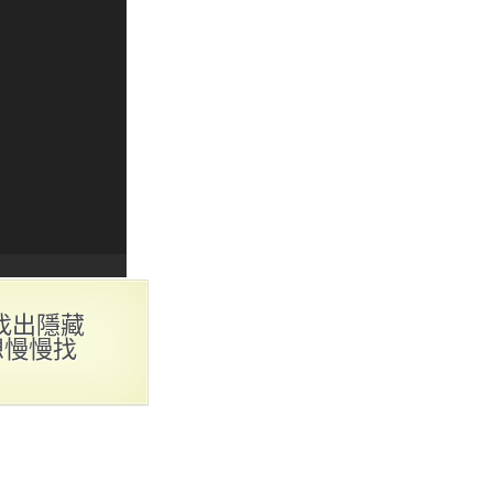
找出隱藏
想慢慢找