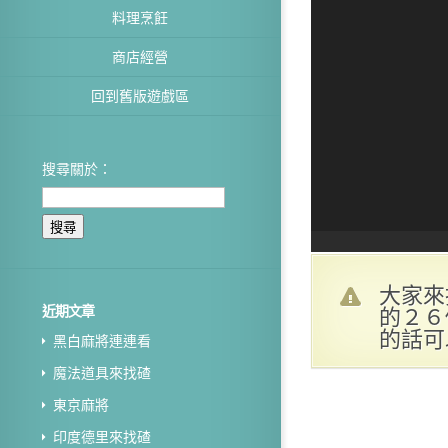
料理烹飪
商店經營
回到舊版遊戲區
搜尋關於：
大家來
的２６
近期文章
的話可
黑白麻將連連看
魔法道具來找碴
東京麻將
印度德里來找碴