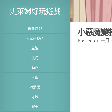
史萊姆好玩遊戲
最新遊戲
小惡魔變
大家來找碴
Posted on 一月 3
益智
技巧
動作
射擊
消消樂
守城
賽車