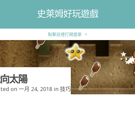
史萊姆好玩遊戲
點擊這裡打開選單
+
向太陽
ted on 一月 24, 2018 in
技巧