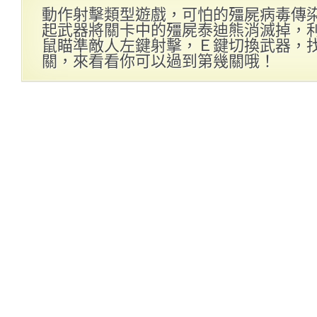
動作射擊類型遊戲，可怕的殭屍病毒傳
起武器將關卡中的殭屍泰迪熊消滅掉，
鼠瞄準敵人左鍵射擊，Ｅ鍵切換武器，
關，來看看你可以過到第幾關哦！