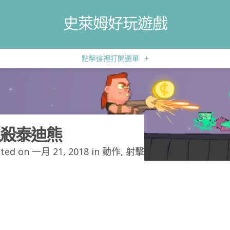
史萊姆好玩遊戲
點擊這裡打開選單
+
殺泰迪熊
ted on 一月 21, 2018 in
動作
,
射擊