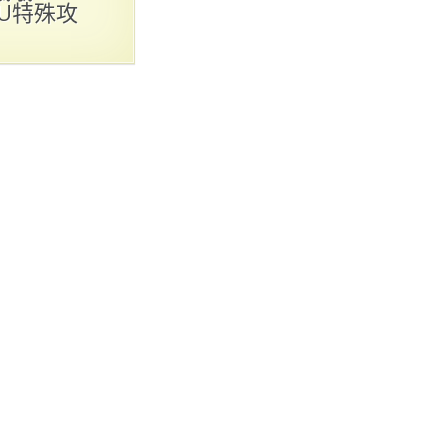
，U特殊攻