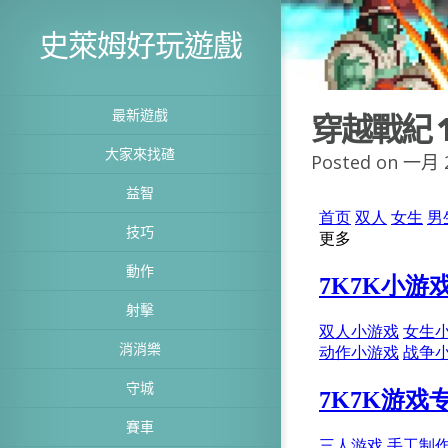
史萊姆好玩遊戲
最新遊戲
穿越戰紀 1
大家來找碴
Posted on 一月 2
益智
技巧
動作
射擊
消消樂
守城
賽車