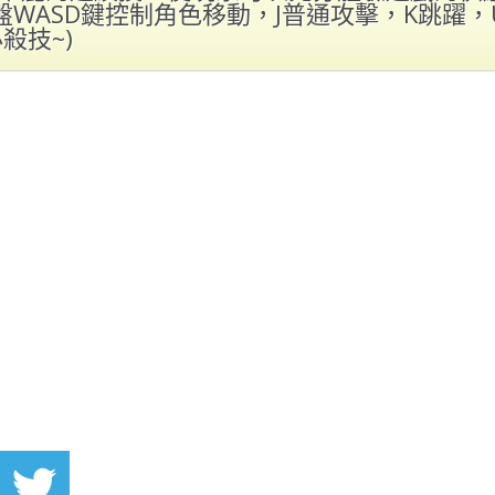
.鍵盤WASD鍵控制角色移動，J普通攻擊，K跳躍
殺技~)