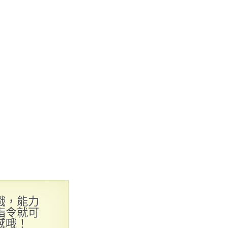
戲，能力
指令就可
感哦！