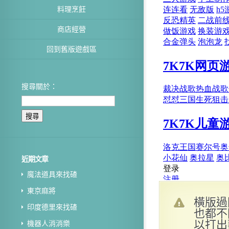
料理烹飪
商店經營
回到舊版遊戲區
搜尋關於：
近期文章
魔法道具來找碴
東京麻將
橫版過
印度德里來找碴
也都不
以打出
機器人消消樂