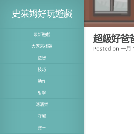
史萊姆好玩遊戲
最新遊戲
超級好爸
大家來找碴
Posted on 一月 1
益智
技巧
動作
射擊
消消樂
守城
賽車