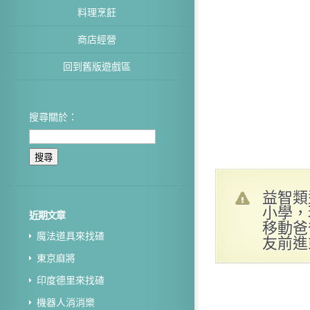
料理烹飪
商店經營
回到舊版遊戲區
搜尋關於：
益智類
小學，
近期文章
移動爸
魔法道具來找碴
友前進
東京麻將
印度德里來找碴
機器人消消樂