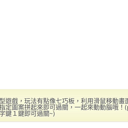
型遊戲，玩法有點像七巧板，利用滑鼠移動畫
指定圖案拼起來即可過關，一起來動動腦哦！(p
字鍵１鍵即可過關~)