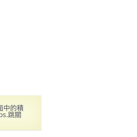
面中的積
s.跳關