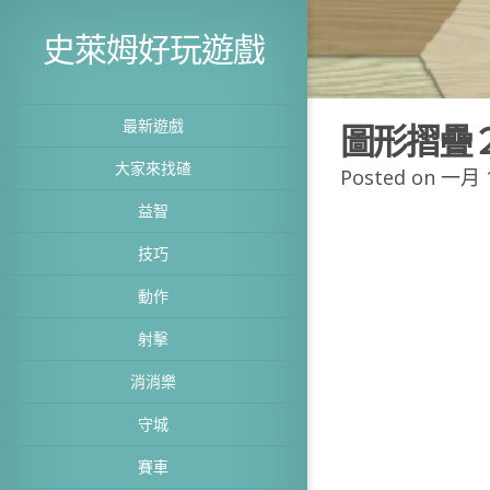
史萊姆好玩遊戲
最新遊戲
圖形摺疊
大家來找碴
Posted on 一月 1
益智
技巧
動作
射擊
消消樂
守城
賽車