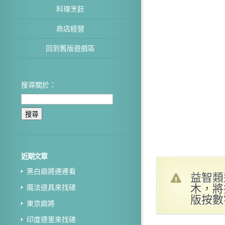
料理烹飪
商店經營
回到舊版遊戲區
搜尋關於：
近期文章
黑白麻將連連看
益智類
木，將
魔法道具來找碴
版按數
東京麻將
印度德里來找碴