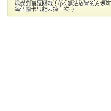
能過到第幾關哦！(ps.無法放置的方塊
每個關卡只能丟掉一次~)