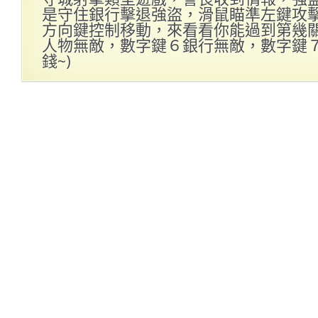
是守住銀行擊退強盜，滑鼠瞄準左鍵攻
方向鍵控制移動，來看看你能過到第幾關哦
人物無敵，數字鍵６銀行無敵，數字鍵
錢~)