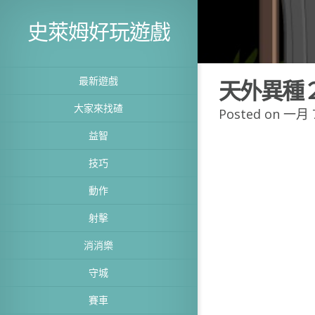
史萊姆好玩遊戲
最新遊戲
天外異種
大家來找碴
Posted on 一月 7
益智
技巧
動作
射擊
消消樂
守城
賽車