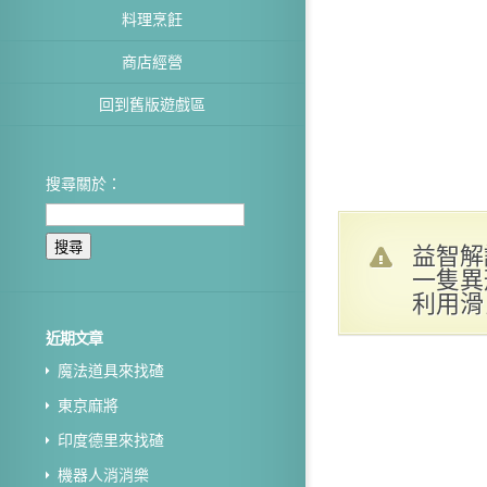
料理烹飪
商店經營
回到舊版遊戲區
搜尋關於：
益智解
一隻異
利用滑
近期文章
魔法道具來找碴
東京麻將
印度德里來找碴
機器人消消樂