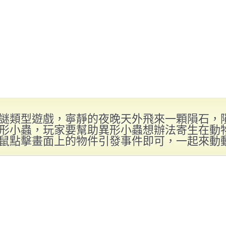
謎類型遊戲，寧靜的夜晚天外飛來一顆隕石，
形小蟲，玩家要幫助異形小蟲想辦法寄生在動
鼠點擊畫面上的物件引發事件即可，一起來動