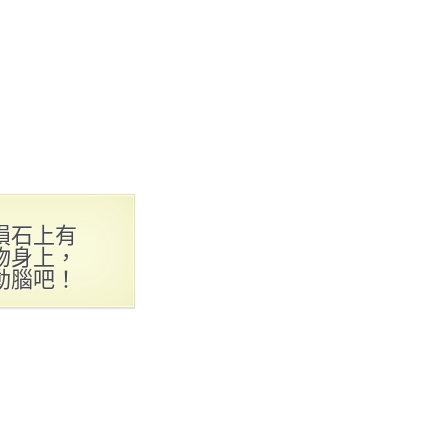
隕石上有
物身上，
動腦吧！