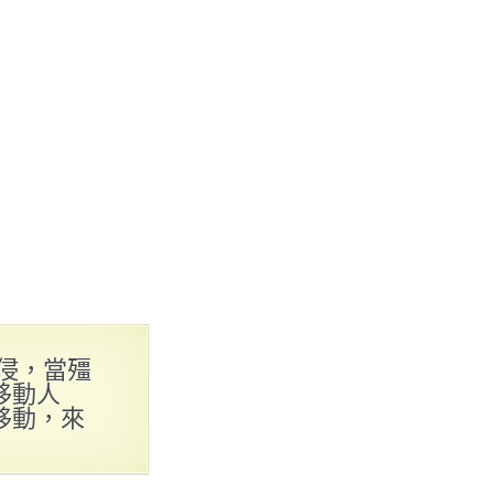
入侵，當殭
移動人
移動，來