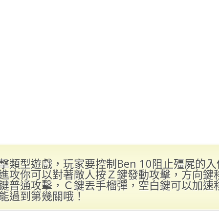
擊類型遊戲，玩家要控制Ben 10阻止殭屍的
進攻你可以對著敵人按Ｚ鍵發動攻擊，方向鍵
鍵普通攻擊，Ｃ鍵丟手榴彈，空白鍵可以加速
能過到第幾關哦！