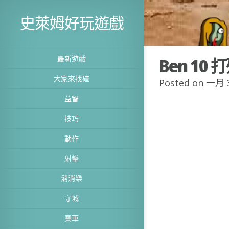
史萊姆好玩遊戲
最新遊戲
Ben 10 
大家來找碴
Posted on 一月 3
益智
技巧
動作
射擊
消消樂
守城
賽車