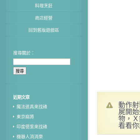
料理烹飪
商店經營
回到舊版遊戲區
搜尋關於：
近期文章
動作射
魔法道具來找碴
屍開始
物，Ｘ
東京麻將
看看你
印度德里來找碴
機器人消消樂