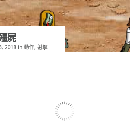
打殭屍
, 2018 in
動作
,
射擊