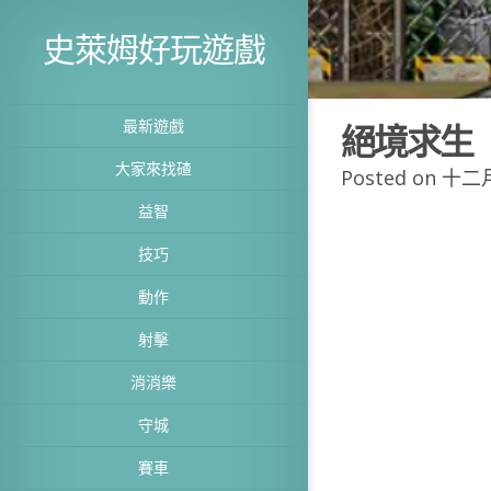
史萊姆好玩遊戲
最新遊戲
絕境求生
大家來找碴
Posted on 十二月
益智
技巧
動作
射擊
消消樂
守城
賽車