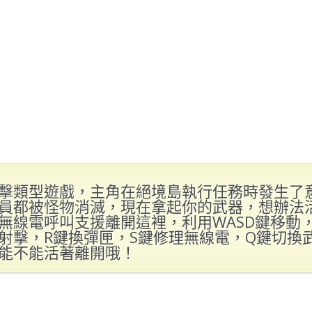
擊類型遊戲，主角在絕境島執行任務時發生了
員都被怪物消滅，現在拿起你的武器，想辦法
無線電呼叫支援離開這裡，利用WASD鍵移動
射擊，R鍵換彈匣，S鍵修理無線電，Q鍵切換
能不能活著離開哦！