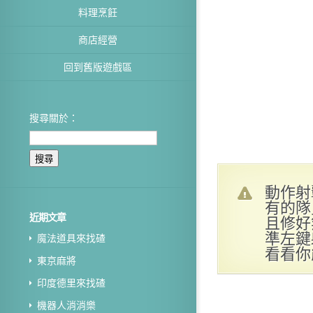
料理烹飪
商店經營
回到舊版遊戲區
搜尋關於：
動作射
有的隊
近期文章
且修好
準左鍵
魔法道具來找碴
看看你
東京麻將
印度德里來找碴
機器人消消樂