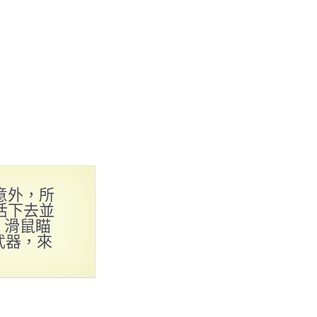
意外，所
活下去並
，滑鼠瞄
武器，來