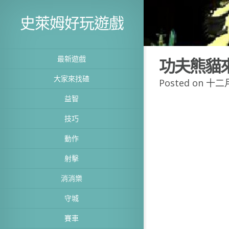
史萊姆好玩遊戲
最新遊戲
功夫熊貓
大家來找碴
Posted on 十二月
益智
技巧
動作
射擊
消消樂
守城
賽車