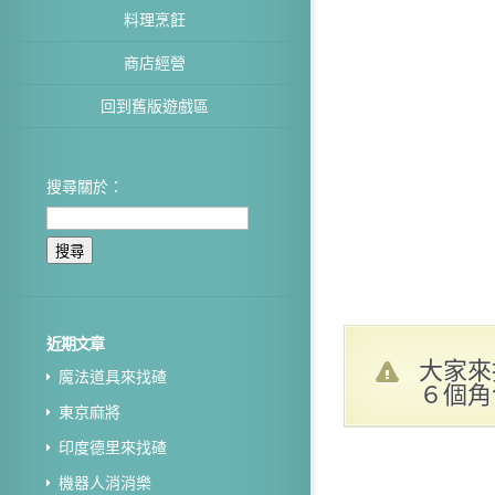
料理烹飪
商店經營
回到舊版遊戲區
搜尋關於：
近期文章
大家來
魔法道具來找碴
６個角
東京麻將
印度德里來找碴
機器人消消樂