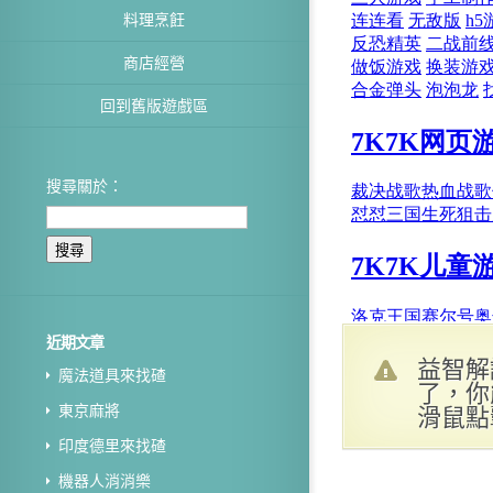
料理烹飪
商店經營
回到舊版遊戲區
搜尋關於：
近期文章
益智解
魔法道具來找碴
了，你
滑鼠點
東京麻將
印度德里來找碴
機器人消消樂