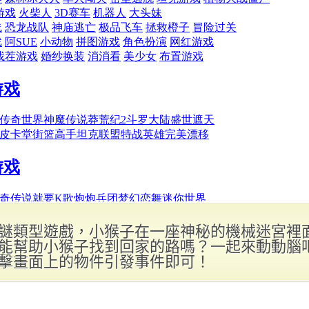
謎類型遊戲，小猴子在一座神秘的機械迷宮裡
能幫助小猴子找到回家的路嗎？一起來動動腦
擊畫面上的物件引發事件即可！