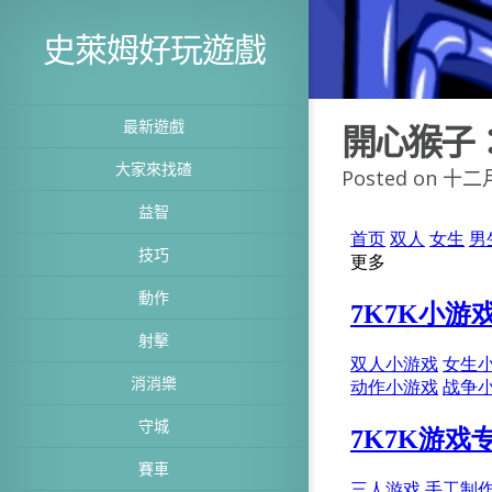
史萊姆好玩遊戲
最新遊戲
開心猴子
大家來找碴
Posted on 十二月
益智
技巧
動作
射擊
消消樂
守城
賽車