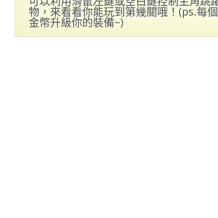
可以利用滑鼠左鍵或空白鍵控制主角跳
物，來看看你能玩到第幾關哦！(ps.每
金幣升級你的裝備~)