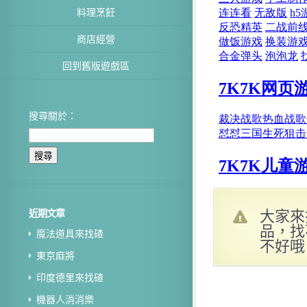
料理烹飪
商店經營
回到舊版遊戲區
搜尋關於：
大家來
近期文章
品，找
魔法道具來找碴
不好哦
東京麻將
印度德里來找碴
機器人消消樂