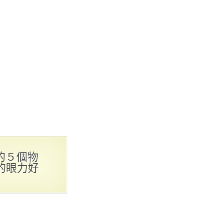
的５個物
的眼力好