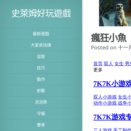
史萊姆好玩遊戲
最新遊戲
瘋狂小魚
大家來找碴
Posted on 十一月
益智
技巧
動作
射擊
消消樂
守城
賽車