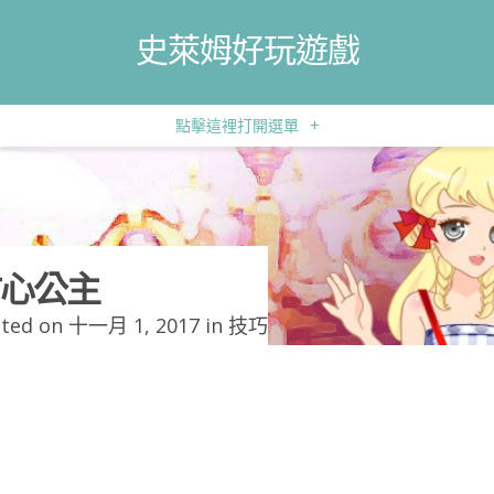
史萊姆好玩遊戲
點擊這裡打開選單
+
心公主
ted on 十一月 1, 2017 in
技巧