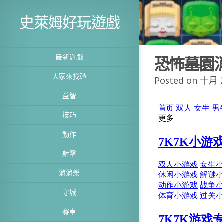
史萊姆好玩遊戲
最新遊戲
恐怖墓園
大家來找碴
Posted on 十月 2
益智
技巧
動作
射擊
消消樂
守城
賽車