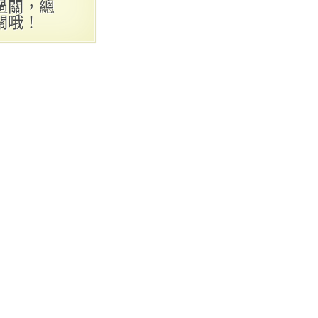
過關，總
關哦！