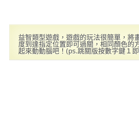
益智類型遊戲，遊戲的玩法很簡單，將
度到達指定位置即可過關，相同顏色的
起來動動腦吧！(ps.跳關版按數字鍵１即