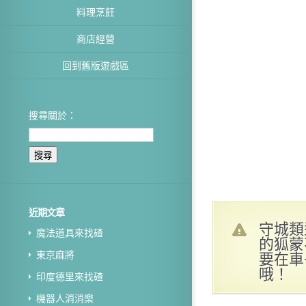
料理烹飪
商店經營
回到舊版遊戲區
搜尋關於：
近期文章
守城類
魔法道具來找碴
的狐蒙
要在車
東京麻將
哦！
印度德里來找碴
機器人消消樂