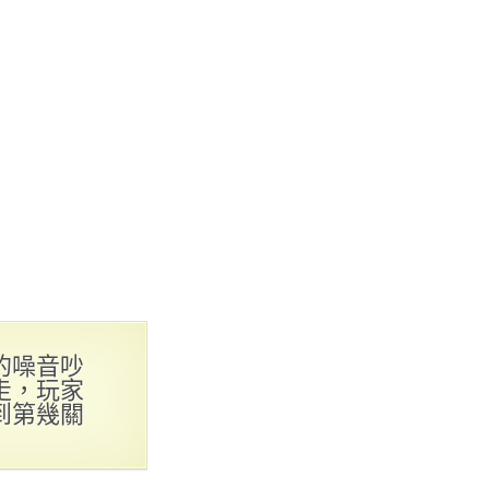
的噪音吵
走，玩家
到第幾關