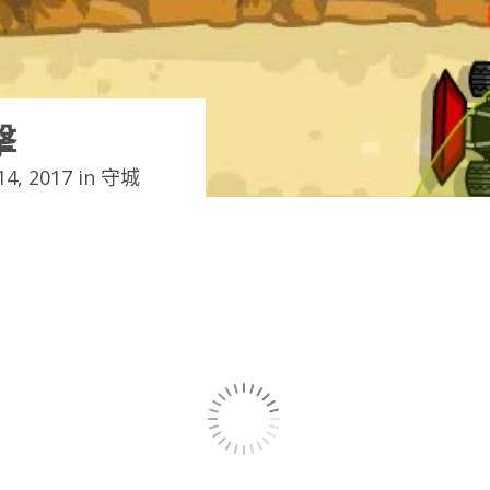
擊
4, 2017 in
守城