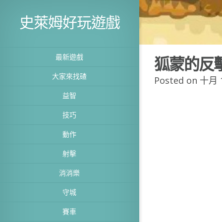
史萊姆好玩遊戲
最新遊戲
狐蒙的反
大家來找碴
Posted on 十月 1
益智
技巧
動作
射擊
消消樂
守城
賽車