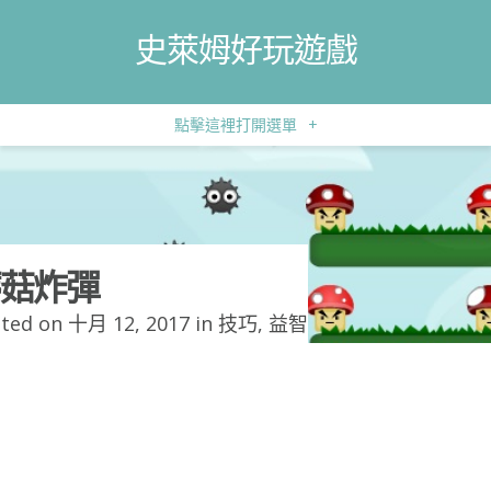
史萊姆好玩遊戲
點擊這裡打開選單
+
菇炸彈
ted on 十月 12, 2017 in
技巧
,
益智