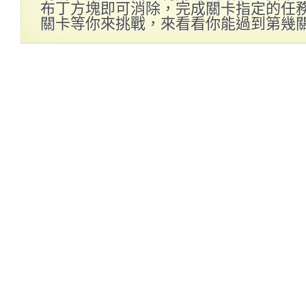
布丁方塊即可消除，完成關卡指定的任
關卡等你來挑戰，來看看你能過到第幾