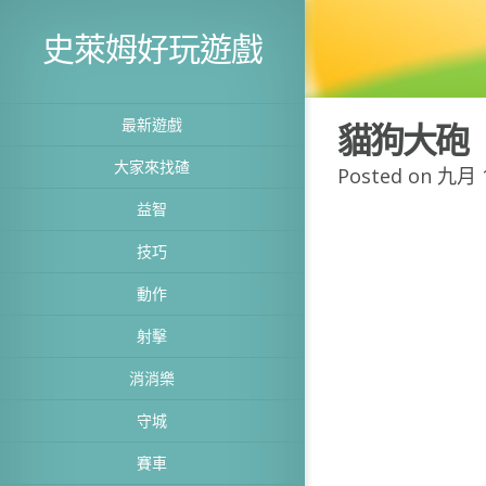
史萊姆好玩遊戲
最新遊戲
貓狗大砲
大家來找碴
Posted on 九月 1
益智
技巧
動作
射擊
消消樂
守城
賽車