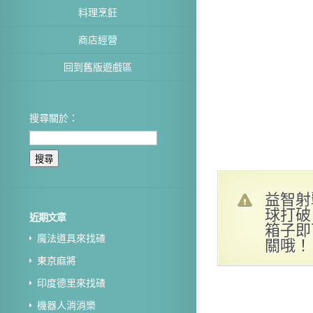
料理烹飪
商店經營
回到舊版遊戲區
搜尋關於：
益智射
球打破
近期文章
箱子即
魔法道具來找碴
關哦！
東京麻將
印度德里來找碴
機器人消消樂