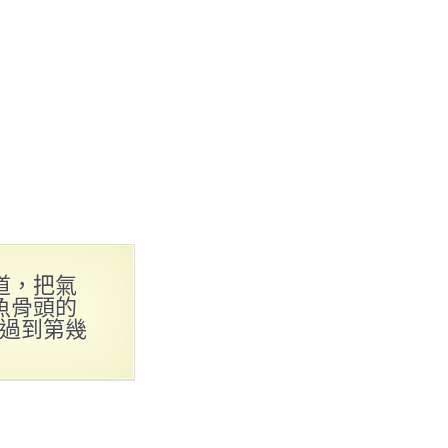
道，把氣
魚骨頭的
能過到第幾