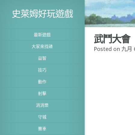
史萊姆好玩遊戲
最新遊戲
武鬥大會
大家來找碴
Posted on 九月 6
益智
技巧
動作
射擊
消消樂
守城
賽車