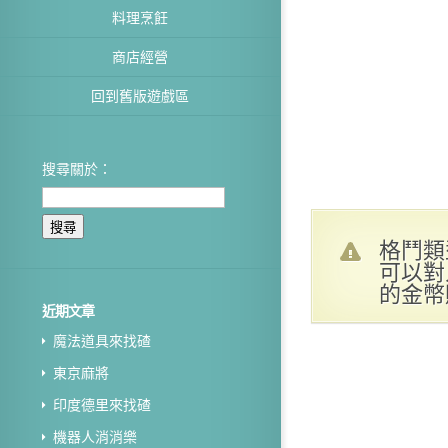
料理烹飪
商店經營
回到舊版遊戲區
搜尋關於：
格鬥類
可以對
的金幣
近期文章
魔法道具來找碴
東京麻將
印度德里來找碴
機器人消消樂