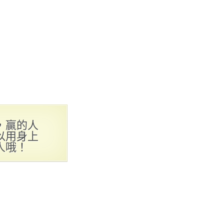
，贏的人
以用身上
人哦！