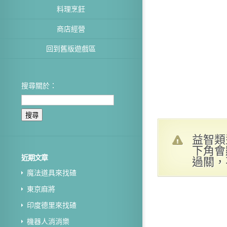
料理烹飪
商店經營
回到舊版遊戲區
搜尋關於：
益智類
下角會
近期文章
過關，
魔法道具來找碴
東京麻將
印度德里來找碴
機器人消消樂