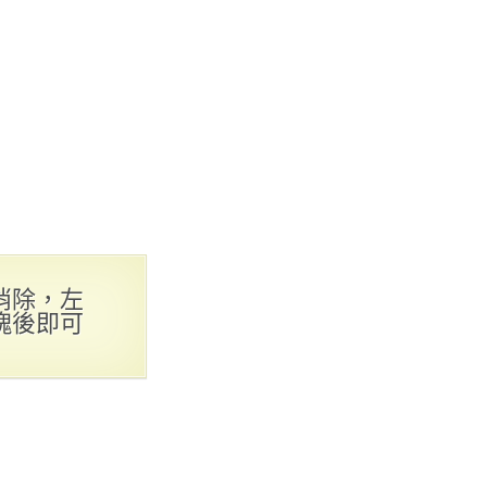
消除，左
塊後即可