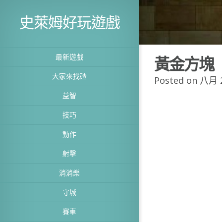
史萊姆好玩遊戲
最新遊戲
黃金方塊
大家來找碴
Posted on 八月 2
益智
技巧
動作
射擊
消消樂
守城
賽車