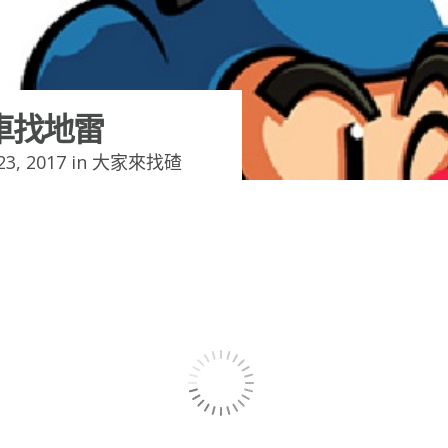
車找地雷
3, 2017 in
大家來找碴