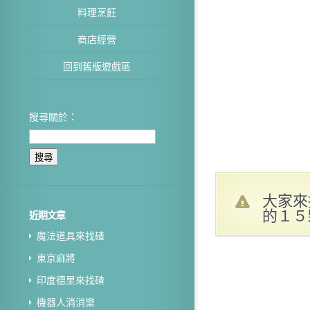
料理烹飪
商店經營
回到舊版遊戲區
搜尋關於：
大家來
的１５
近期文章
魔法道具來找碴
東京麻將
印度德里來找碴
機器人消消樂