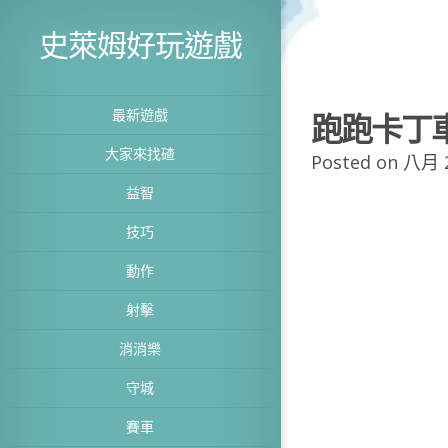
史萊姆好玩遊戲
最新遊戲
跑跑卡丁
大家來找碴
Posted on 八月 2
益智
技巧
動作
射擊
消消樂
守城
賽車