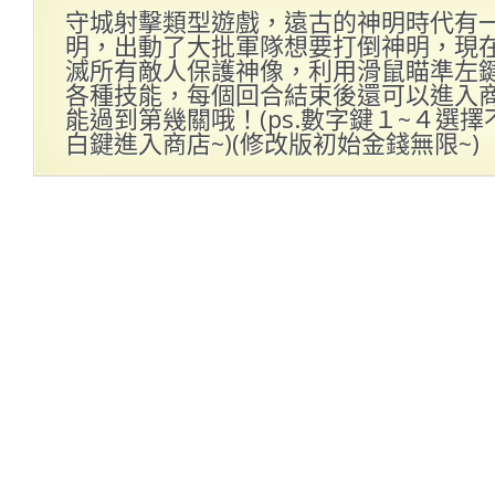
守城射擊類型遊戲，遠古的神明時代有
明，出動了大批軍隊想要打倒神明，現
滅所有敵人保護神像，利用滑鼠瞄準左
各種技能，每個回合結束後還可以進入
能過到第幾關哦！(ps.數字鍵１~４選
白鍵進入商店~)(修改版初始金錢無限~)