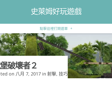
史萊姆好玩遊戲
點擊這裡打開選單
+
堡破壞者２
ted on 八月 7, 2017 in
射擊
,
技巧