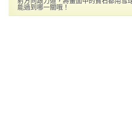
射方向跟力道，將畫面中的寶石都用雪
能過到哪一關哦！