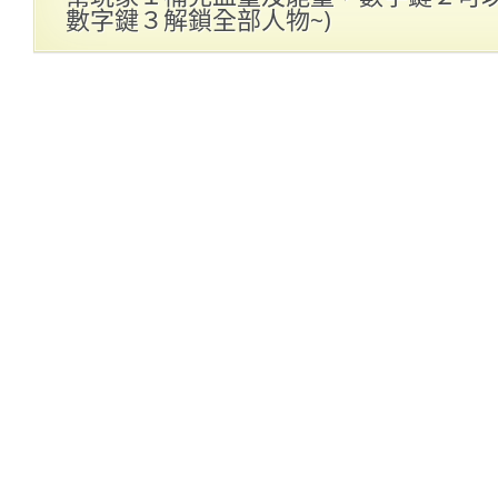
數字鍵３解鎖全部人物~)