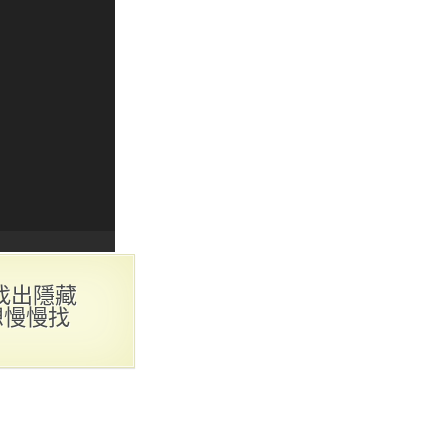
找出隱藏
想慢慢找