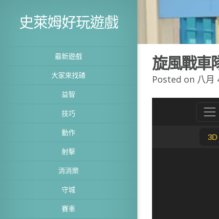
史萊姆好玩遊戲
最新遊戲
旋風戰車
大家來找碴
Posted on 八月 4
益智
技巧
動作
射擊
消消樂
守城
賽車