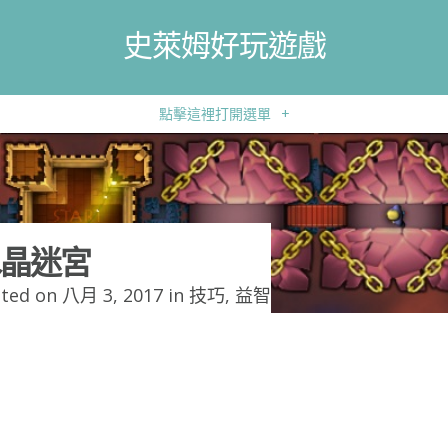
史萊姆好玩遊戲
點擊這裡打開選單
+
晶迷宮
ted on 八月 3, 2017 in
技巧
,
益智