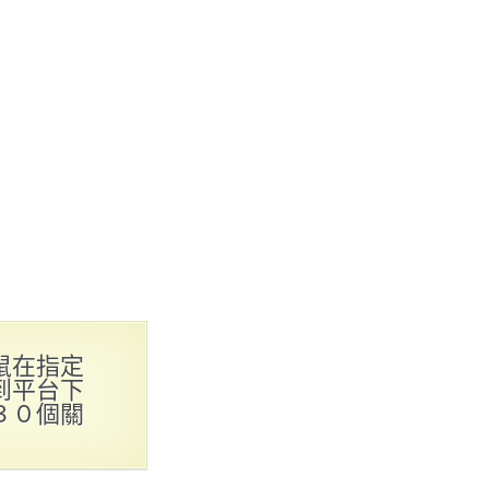
鼠在指定
到平台下
３０個關