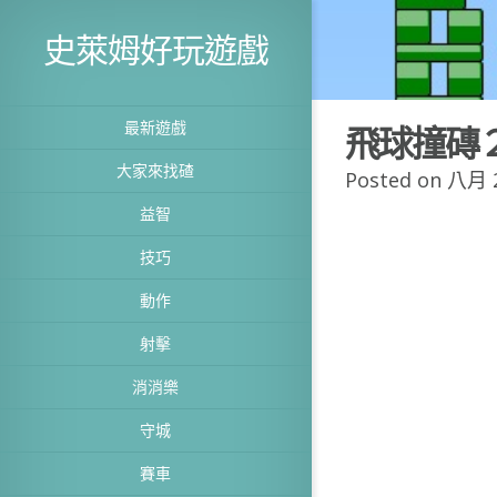
史萊姆好玩遊戲
最新遊戲
飛球撞磚
大家來找碴
Posted on 八月 2
益智
技巧
動作
射擊
消消樂
守城
賽車