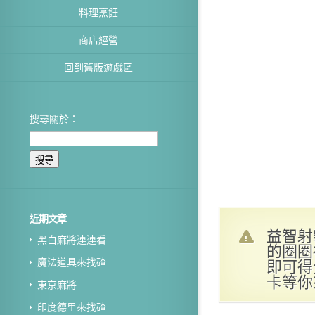
料理烹飪
商店經營
回到舊版遊戲區
搜尋關於：
近期文章
益智射
黑白麻將連連看
的圈圈
即可得
魔法道具來找碴
卡等你
東京麻將
印度德里來找碴