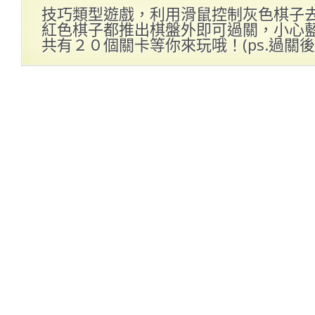
技巧類型遊戲，利用滑鼠控制灰色棋子
紅色棋子都推出棋盤外即可過關，小心
共有２０個關卡等你來玩哦！(ps.過關後