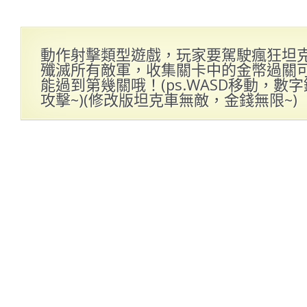
動作射擊類型遊戲，玩家要駕駛瘋狂坦
殲滅所有敵軍，收集關卡中的金幣過關
能過到第幾關哦！(ps.WASD移動，數
攻擊~)(修改版坦克車無敵，金錢無限~)