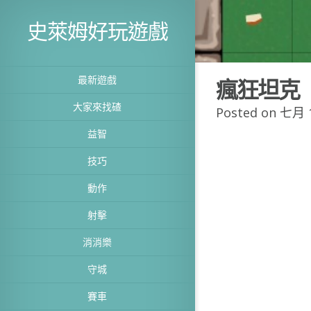
史萊姆好玩遊戲
最新遊戲
瘋狂坦克
大家來找碴
Posted on 七月 1
益智
技巧
動作
射擊
消消樂
守城
賽車