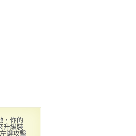
地，你的
來升級裝
鼠左鍵攻擊