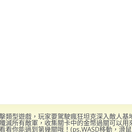
擊類型遊戲，玩家要駕駛瘋狂坦克深入敵人基
殲滅所有敵軍，收集關卡中的金幣過關可以用
看看你能過到第幾關哦！(ps.WASD移動，滑