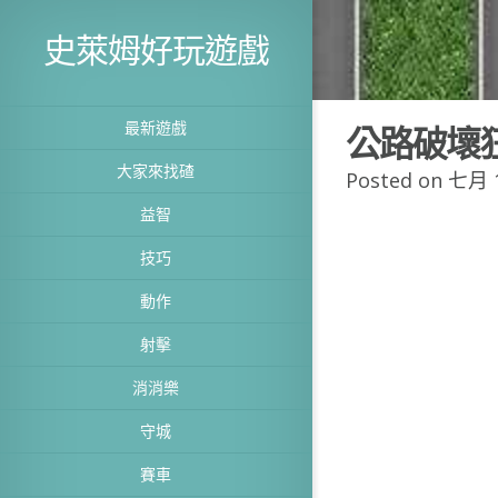
史萊姆好玩遊戲
最新遊戲
公路破壞
大家來找碴
Posted on 七月 1
益智
技巧
動作
射擊
消消樂
守城
賽車