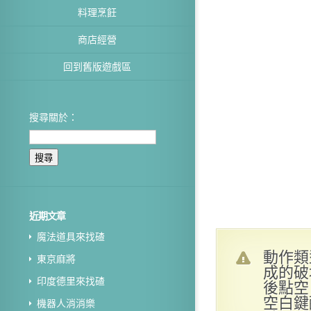
料理烹飪
商店經營
回到舊版遊戲區
搜尋關於：
近期文章
魔法道具來找碴
動作類
東京麻將
成的破
印度德里來找碴
後點空
空白鍵
機器人消消樂