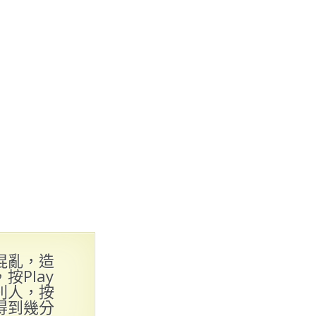
混亂，造
Play
別人，按
得到幾分