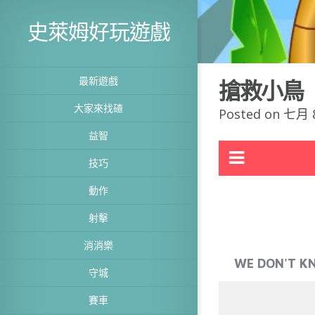
史萊姆好玩遊戲
最新遊戲
搶救小鳥
大家來找碴
Posted on 七月 8
益智
技巧
動作
射擊
消消樂
守城
賽車