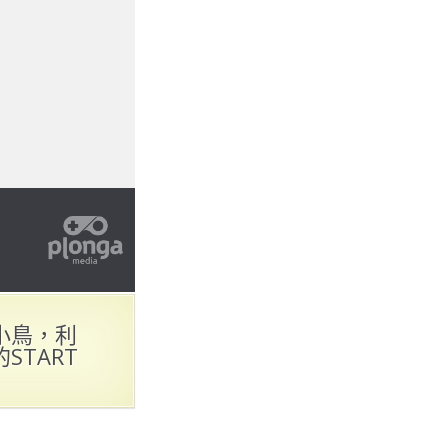
小鳥，利
TART