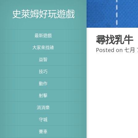
史萊姆好玩遊戲
最新遊戲
尋找乳牛
大家來找碴
Posted on 七月 7
益智
技巧
動作
射擊
消消樂
守城
賽車