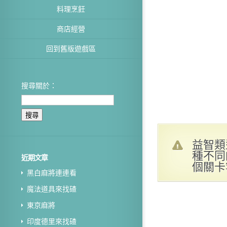
料理烹飪
商店經營
回到舊版遊戲區
搜尋關於：
益智類
種不同
近期文章
個關卡
黑白麻將連連看
魔法道具來找碴
東京麻將
印度德里來找碴