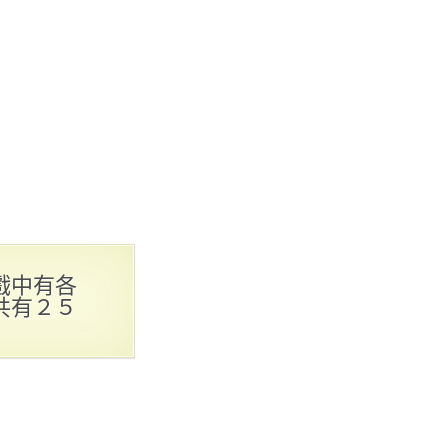
戲中有各
共有２５