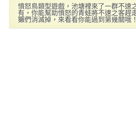
憤怒鳥類型遊戲，池塘裡來了一群不速
有，你能幫助憤怒的青蛙將不速之客趕
獺們消滅掉，來看看你能過到第幾關哦