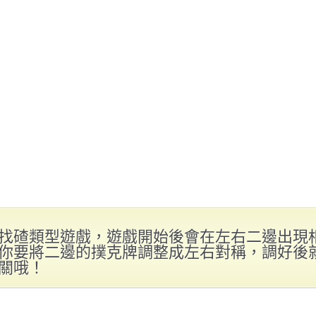
找碴類型遊戲，遊戲開始後會在左右二邊出現
你要將二邊的撲克牌調整成左右對稱，調好後
關哦！