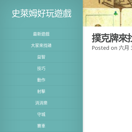
史萊姆好玩遊戲
最新遊戲
撲克牌來
大家來找碴
Posted on 六月 3
益智
技巧
動作
射擊
消消樂
守城
賽車