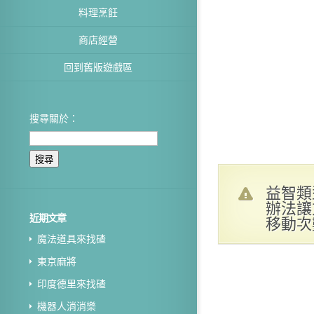
料理烹飪
商店經營
回到舊版遊戲區
搜尋關於：
益智類
辦法讓
近期文章
移動次
魔法道具來找碴
東京麻將
印度德里來找碴
機器人消消樂