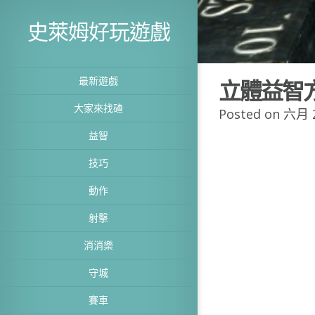
史萊姆好玩遊戲
最新遊戲
立體益智
大家來找碴
Posted on 六月 2
益智
技巧
動作
射擊
消消樂
守城
賽車