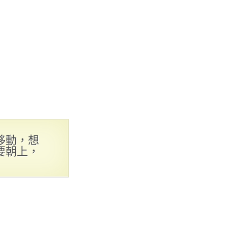
移動，想
要朝上，