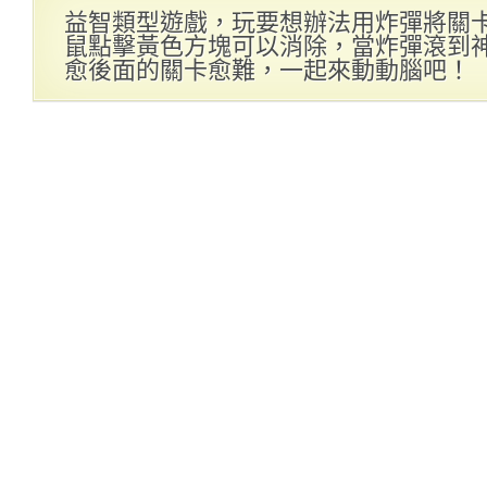
益智類型遊戲，玩要想辦法用炸彈將關
鼠點擊黃色方塊可以消除，當炸彈滾到
愈後面的關卡愈難，一起來動動腦吧！