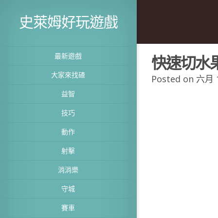
史萊姆好玩遊戲
最新遊戲
快速切水
大家來找碴
Posted on 六月 1
益智
技巧
動作
射擊
消消樂
守城
賽車