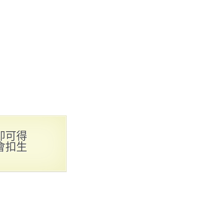
即可得
會扣生