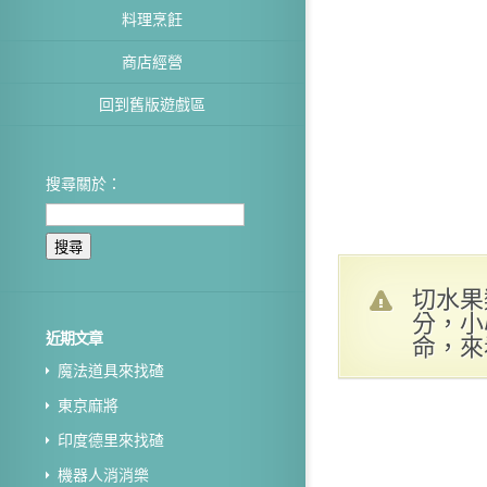
料理烹飪
商店經營
回到舊版遊戲區
搜尋關於：
切水果
分，小
近期文章
命，來
魔法道具來找碴
東京麻將
印度德里來找碴
機器人消消樂